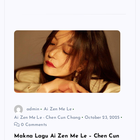
admin
Ai Zen Me Le
Ai Zen Me Le - Chen Cun Chang
October 23, 2025
0 Comments
Makna Lagu Ai Zen Me Le – Chen Cun