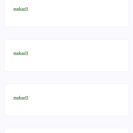
mekar11
mekar11
mekar11