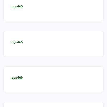
jago168
jago168
jago168