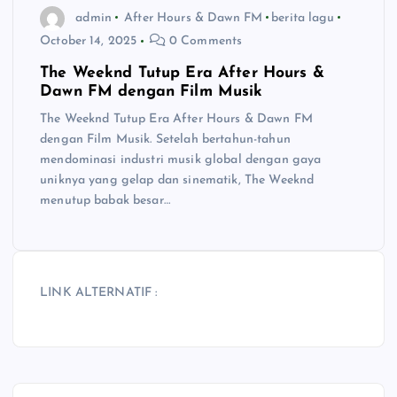
admin
After Hours & Dawn FM
berita lagu
October 14, 2025
0 Comments
The Weeknd Tutup Era After Hours &
Dawn FM dengan Film Musik
The Weeknd Tutup Era After Hours & Dawn FM
dengan Film Musik. Setelah bertahun-tahun
mendominasi industri musik global dengan gaya
uniknya yang gelap dan sinematik, The Weeknd
menutup babak besar…
LINK ALTERNATIF :