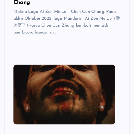
Chang
Makna Lagu Ai Zen Me Le – Chen Cun Chang. Pada
akhir Oktober 2025, lagu Mandarin “Ai Zen Me Le” (愛
怎麼了) karya Chen Cun Zhang kembali menjadi
pembicara hangat di…