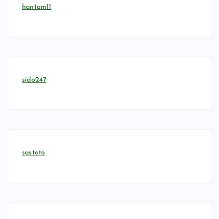
hantam11
sido247
sastoto