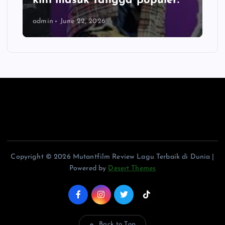
kini masuk tangga populer.
admin
June 22, 2026
Copyright © 2026 Mutantfilm Review Lagu Terbaik di Dunia |
Powered by
Desert Themes
Back to Top