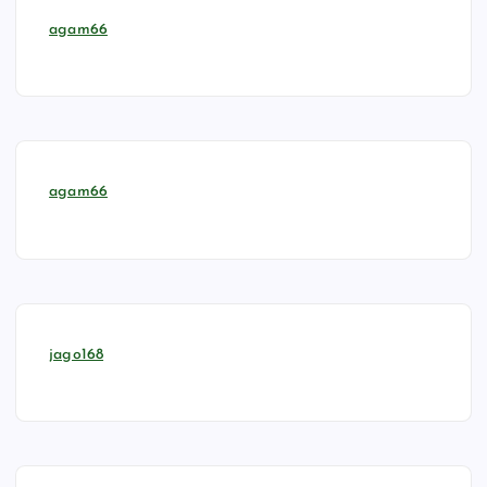
agam66
agam66
jago168