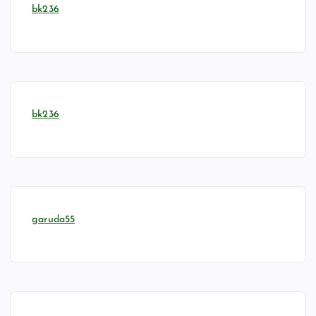
bk236
bk236
garuda55