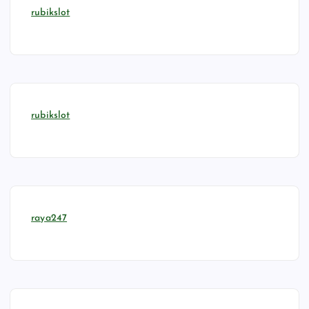
rubikslot
rubikslot
raya247