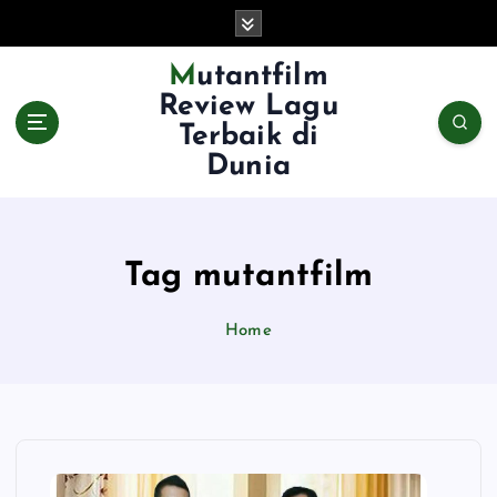
S
k
i
Mutantfilm
p
Review Lagu
t
Terbaik di
o
Dunia
c
o
n
t
e
Tag mutantfilm
n
t
Home