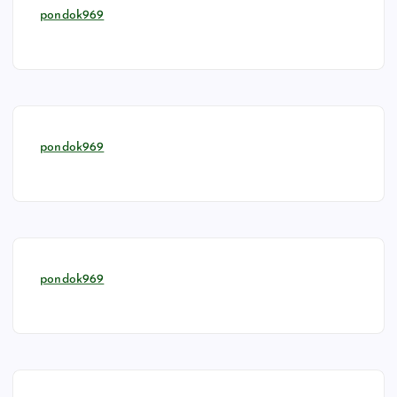
pondok969
pondok969
pondok969