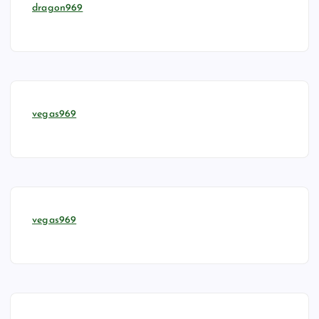
dragon969
vegas969
vegas969