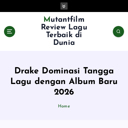
S
k
i
Mutantfilm
p
Review Lagu
t
Terbaik di
o
Dunia
c
o
n
t
e
Drake Dominasi Tangga
n
Lagu dengan Album Baru
t
2026
Home