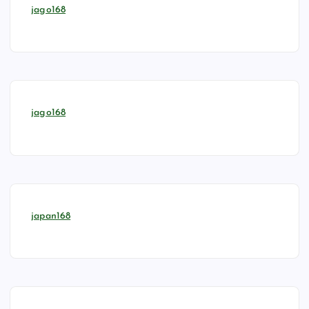
jago168
jago168
japan168