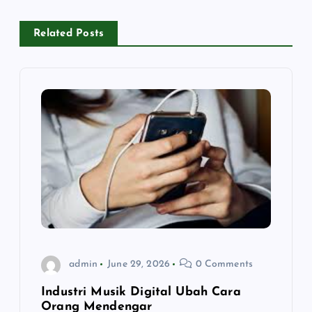
a
Related Posts
v
i
g
a
t
i
o
admin
June 29, 2026
0 Comments
n
Industri Musik Digital Ubah Cara
Orang Mendengar