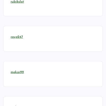
rubikslot
raya247
mekar99