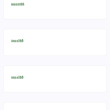
agam66
jago168
jago168