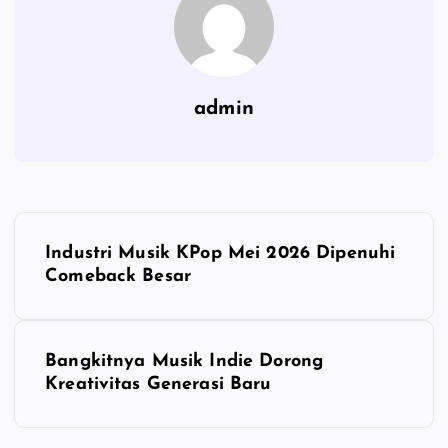
admin
P
Industri Musik KPop Mei 2026 Dipenuhi
o
Comeback Besar
s
Bangkitnya Musik Indie Dorong
t
Kreativitas Generasi Baru
n