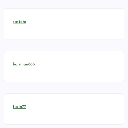
sastoto
harimau868
furla77