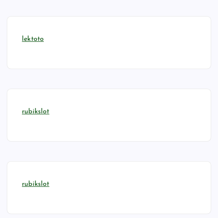
lektoto
rubikslot
rubikslot