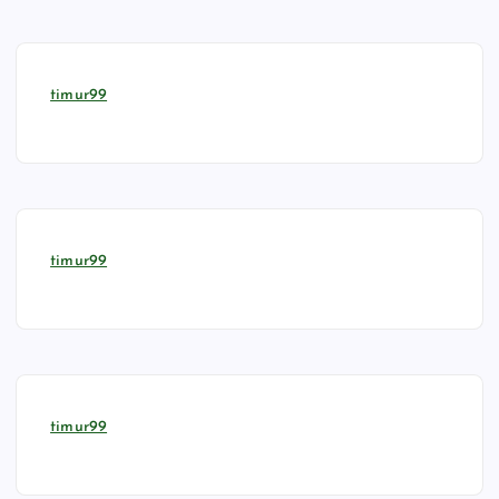
timur99
timur99
timur99