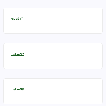
raya247
mekar99
mekar99