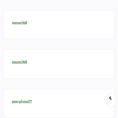
japan168
japan168
panglima77