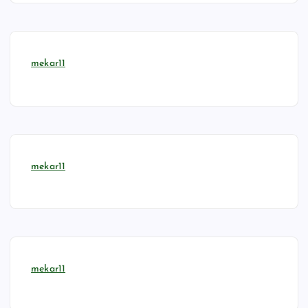
mekar11
mekar11
mekar11