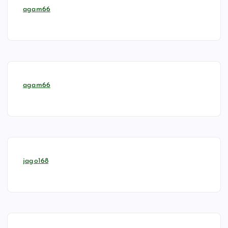
agam66
agam66
jago168