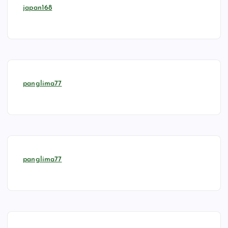
japan168
panglima77
panglima77