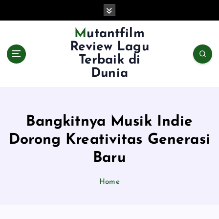
S
k
i
Mutantfilm
p
Review Lagu
t
Terbaik di
o
Dunia
c
o
n
t
e
Bangkitnya Musik Indie
n
Dorong Kreativitas Generasi
t
Baru
Home