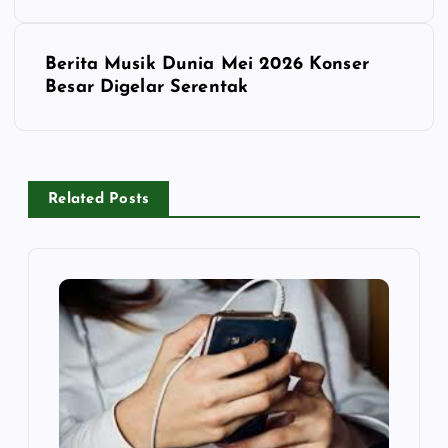
s
Berita Musik Dunia Mei 2026 Konser
t
Besar Digelar Serentak
n
a
Related Posts
v
i
g
a
t