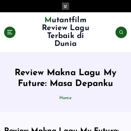
S
k
i
Mutantfilm
p
Review Lagu
t
Terbaik di
o
Dunia
c
o
n
t
e
Review Makna Lagu My
n
Future: Masa Depanku
t
Home