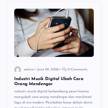
i
g
a
t
i
o
admin
June 29, 2026
0 Comments
n
Industri Musik Digital Ubah Cara
Orang Mendengar
industri musik digital berkembang pesat karena
mengubah cara orang mendengar dan menikmati
lagu di era modern. Perubahan besar dalam dunia