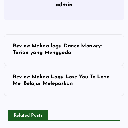
admin
P
Review Makna lagu Dance Monkey:
o
Tarian yang Menggoda
s
Review Makna Lagu Lose You To Love
t
Me: Belajar Melepaskan
n
a
Related Posts
v