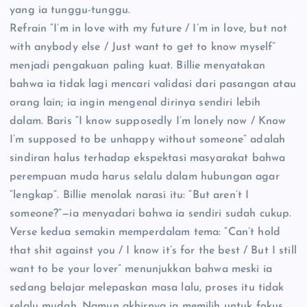
yang ia tunggu-tunggu.
Refrain “I’m in love with my future / I’m in love, but not
with anybody else / Just want to get to know myself”
menjadi pengakuan paling kuat. Billie menyatakan
bahwa ia tidak lagi mencari validasi dari pasangan atau
orang lain; ia ingin mengenal dirinya sendiri lebih
dalam. Baris “I know supposedly I’m lonely now / Know
I’m supposed to be unhappy without someone” adalah
sindiran halus terhadap ekspektasi masyarakat bahwa
perempuan muda harus selalu dalam hubungan agar
“lengkap”. Billie menolak narasi itu: “But aren’t I
someone?”—ia menyadari bahwa ia sendiri sudah cukup.
Verse kedua semakin memperdalam tema: “Can’t hold
that shit against you / I know it’s for the best / But I still
want to be your lover” menunjukkan bahwa meski ia
sedang belajar melepaskan masa lalu, proses itu tidak
selalu mudah. Namun akhirnya ia memilih untuk fokus