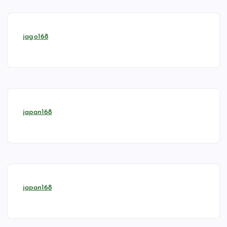
jago168
japan168
japan168