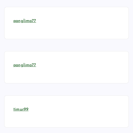
panglima77
panglima77
timur99