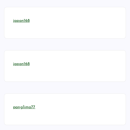
japan168
japan168
panglima77