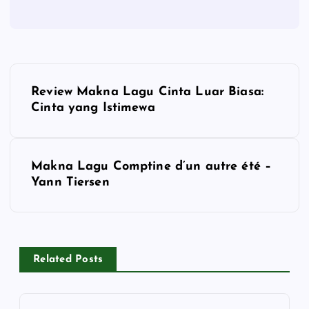
P
Review Makna Lagu Cinta Luar Biasa:
o
Cinta yang Istimewa
s
Makna Lagu Comptine d’un autre été –
t
Yann Tiersen
n
a
Related Posts
v