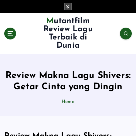
S
k
i
Mutantfilm
p
Review Lagu
t
Terbaik di
o
Dunia
c
o
n
t
e
Review Makna Lagu Shivers:
n
Getar Cinta yang Dingin
t
Home