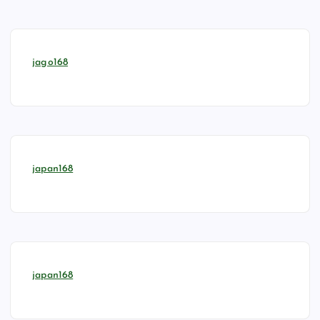
jago168
japan168
japan168