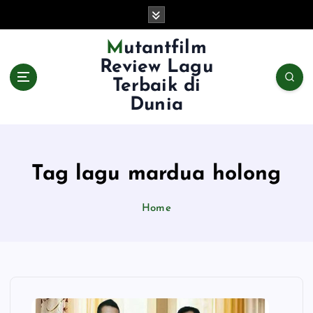
S
k
i
Mutantfilm
p
Review Lagu
t
Terbaik di
o
Dunia
c
o
n
t
e
Tag lagu mardua holong
n
t
Home