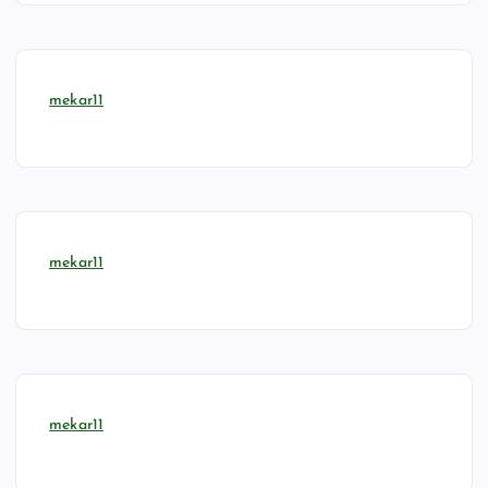
mekar11
mekar11
mekar11