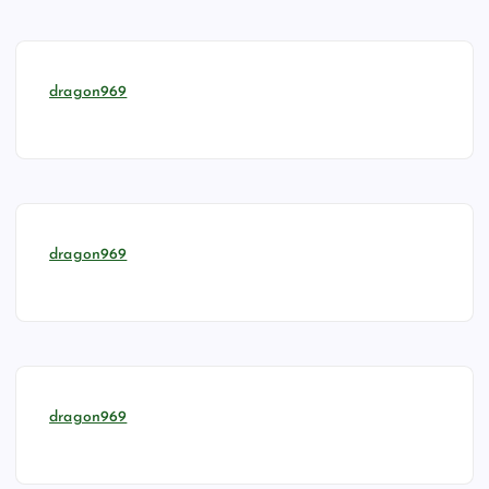
dragon969
dragon969
dragon969