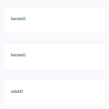
hantam11
hantam11
sido247