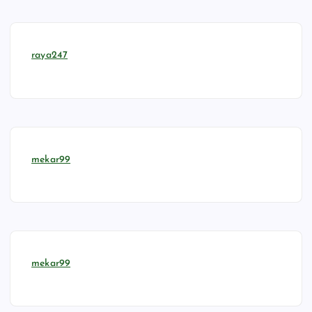
raya247
mekar99
mekar99