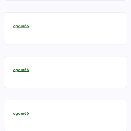
agam66
agam66
agam66