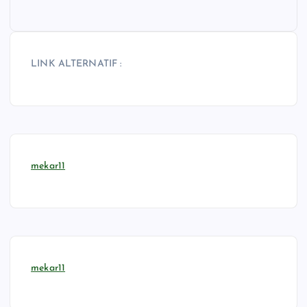
LINK ALTERNATIF :
mekar11
mekar11