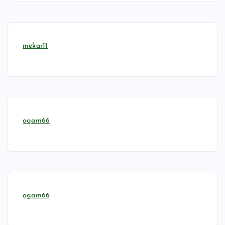
mekar11
agam66
agam66