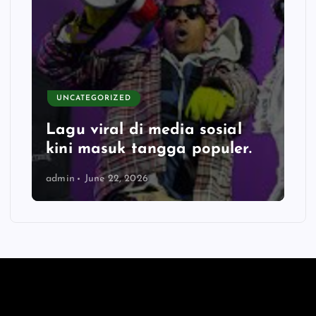
UNCATEGORIZED
Lagu viral di media sosial
kini masuk tangga populer.
admin
June 22, 2026