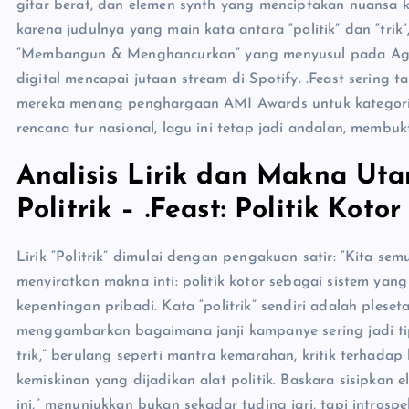
gitar berat, dan elemen synth yang menciptakan nuansa kem
karena judulnya yang main kata antara “politik” dan “trik
“Membangun & Menghancurkan” yang menyusul pada Agus
digital mencapai jutaan stream di Spotify. .Feast sering ta
mereka menang penghargaan AMI Awards untuk kategori la
rencana tur nasional, lagu ini tetap jadi andalan, membuk
Analisis Lirik dan Makna Ut
Politrik – .Feast: Politik Kotor
Lirik “Politrik” dimulai dengan pengakuan satir: “Kita sem
menyiratkan makna inti: politik kotor sebagai sistem ya
kepentingan pribadi. Kata “politrik” sendiri adalah pleset
menggambarkan bagaimana janji kampanye sering jadi tipua
trik,” berulang seperti mantra kemarahan, kritik terhadap
kemiskinan yang dijadikan alat politik. Baskara sisipkan
ini,” menunjukkan bukan sekadar tuding jari, tapi introsp