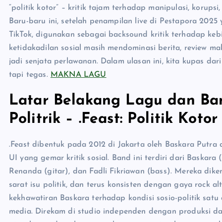
“politik kotor” – kritik tajam terhadap manipulasi, korupsi, 
Baru-baru ini, setelah penampilan live di Pestapora 2025 y
TikTok, digunakan sebagai backsound kritik terhadap kebi
ketidakadilan sosial masih mendominasi berita, review ma
jadi senjata perlawanan. Dalam ulasan ini, kita kupas da
tapi tegas.
MAKNA LAGU
Latar Belakang Lagu dan Ba
Politrik – .Feast: Politik Kotor
.Feast dibentuk pada 2012 di Jakarta oleh Baskara Putr
UI yang gemar kritik sosial. Band ini terdiri dari Baskara
Renanda (gitar), dan Fadli Fikriawan (bass). Mereka dike
sarat isu politik, dan terus konsisten dengan gaya rock alt
kekhawatiran Baskara terhadap kondisi sosio-politik satu
media. Direkam di studio independen dengan produksi dari