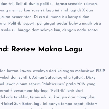
dan trik licik di dunia politik – terasa semakin relevan.
ang memicu kontroversi, lagu ini viral lagi di X dan
jakan pemerintah. Di era di mana isu korupsi dan
kna “Politrik” seperti pengingat pedas bahwa musik bisa
ri asal-usul hingga dampaknya kini, dengan nada santai
nd: Review Makna Lagu
a dan kawan-kawan, awalnya dari kalangan mahasiswa FISIP
 (vokal dan synth), Adnan Satyanugraha (gitar), Dicky
nal lewat album seperti “Multiverses” pada 2018, yang
ernatif bercampur hip-hop. “Politrik” lahir dari
 dekade terakhir, termasuk isu korupsi dan manipulasi
 label Sun Eater, lagu ini punya tempo cepat, distorsi