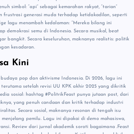
enuh simbol: “api” sebagai kemarahan rakyat, “tarian”
n frustrasi generasi muda terhadap ketidakadilan, seperti
idge lagu menambah kedalaman: “Mereka bilang ini
adap demokrasi semu di Indonesia. Secara musikal, beat
r bangkit. Secara keseluruhan, maknanya realistis: politik
engan kesadaran.
sa Kini
i budaya pop dan aktivisme Indonesia. Di 2026, lagu ini
, terutama setelah revisi UU KPK akhir 2025 yang dikritik
dia sosial: hashtag #PolitrikFeast punya jutaan post, dari
siknya, yang penuh candaan dan kritik terhadap industri
ralitas. Secara sosial, maknanya resonan di tengah isu
 menjelang pemilu. Lagu ini dipakai di demo mahasiswa,
ansi. Review dari jurnal akademik soroti bagaimana .Feast