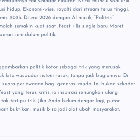
embuatnya tak sekadar hiburan. Kritik muncul soal lirik
usi hidup. Ekonomi-wise, royalti dari stream terus tinggi,
mix 2025. Di era 2026 dengan AI musik, “Politrik”
 malah semakin kuat saat .Feast rilis single baru Maret
eran seni dalam politik.
nggambarkan politik kotor sebagai trik yang merusak
k kita waspadai sistem rusak, tanpa jadi bagiannya. Di
di suara perlawanan bagi generasi muda. Ini bukan sekadar
east yang terus kritis, ia inspirasi renungkan ulang
t tak tertipu trik. Jika Anda belum dengar lagi, putar
east buktikan, musik bisa jadi alat ubah masyarakat.