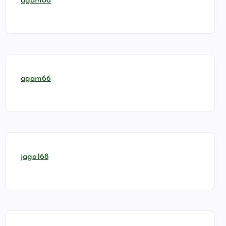
agam66
agam66
jago168