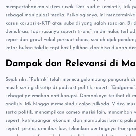
mempertahankan sistem rusak. Dari sudut semiotik, lirik p
sebagai manipulasi media. Psikologisnya, ini mencerminka
kasus korupsi e-KTP atau subsidi yang salah sasaran. Br
demokrasi, tapi rasanya seperti tirani,” sindir halus terh
cepat dan growl vokal perkuat chaos, seolah ajak pendenga
kotor bukan takdir, tapi hasil pilihan, dan bisa diubah d
Dampak dan Relevansi di Ma
Sejak rilis, “Politrik” telah memicu gelombang pengaruh d
masih sering dikutip di podcast politik seperti “Endgame”
sebagai pelemahan anti-korupsi. Dampaknya terlihat di me
analisis lirik hingga meme sindir calon pilkada. Video mu
serta politik, menampilkan cameo musisi lain, menambah vi
seperti ketimpangan ekonomi dan manipulasi berita palsu
seperti protes omnibus law, tekankan pentingnya transpar