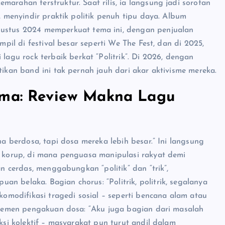
arahan terstruktur. Saat rilis, ia langsung jadi sorotan
”, menyindir praktik politik penuh tipu daya. Album
tus 2024 memperkuat tema ini, dengan penjualan
mpil di festival besar seperti We The Fest, dan di 2025,
gu rock terbaik berkat “Politrik”. Di 2026, dengan
tikan band ini tak pernah jauh dari akar aktivisme mereka.
ama: Review Makna Lagu
ua berdosa, tapi dosa mereka lebih besar.” Ini langsung
ng korup, di mana penguasa manipulasi rakyat demi
an cerdas, menggabungkan “politik” dan “trik”,
n belaka. Bagian chorus: “Politrik, politrik, segalanya
 komodifikasi tragedi sosial – seperti bencana alam atau
 elemen pengakuan dosa: “Aku juga bagian dari masalah
eksi kolektif – masyarakat pun turut andil dalam