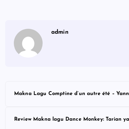
admin
P
Makna Lagu Comptine d’un autre été – Yann
o
s
Review Makna lagu Dance Monkey: Tarian 