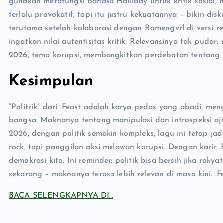
gunakan metafungsi bahasa Halliday untuk kritik sosial, m
terlalu provokatif, tapi itu justru kekuatannya – bikin disk
terutama setelah kolaborasi dengan Ramengvrl di versi re
ingatkan nilai autentisitas kritik. Relevansinya tak pudar;
2026, tema korupsi, membangkitkan perdebatan tentang p
Kesimpulan
“Politrik” dari .Feast adalah karya pedas yang abadi, me
bangsa. Maknanya tentang manipulasi dan introspeksi aja
2026, dengan politik semakin kompleks, lagu ini tetap ja
rock, tapi panggilan aksi melawan korupsi. Dengan karir .F
demokrasi kita. Ini reminder: politik bisa bersih jika rakya
sekarang – maknanya terasa lebih relevan di masa kini. .F
BACA SELENGKAPNYA DI…