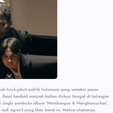
ngah hiruk-pikuk politik Indonesia yang semakin panas
ri .Feast kembali menjadi bahan diskusi hangat di kalangan
bagai single pembuka album “Membangun & Menghancurkan”,
 rock agresif yang khas band ini. Makna utamanya,