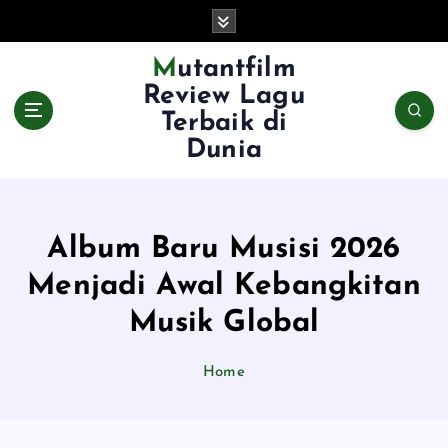
S
k
i
Mutantfilm
p
Review Lagu
t
Terbaik di
o
Dunia
c
o
n
t
e
Album Baru Musisi 2026
n
Menjadi Awal Kebangkitan
t
Musik Global
Home