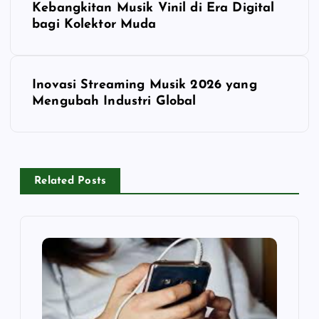
Kebangkitan Musik Vinil di Era Digital
o
bagi Kolektor Muda
s
Inovasi Streaming Musik 2026 yang
t
Mengubah Industri Global
n
a
Related Posts
v
i
g
a