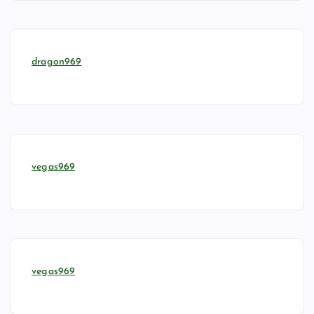
dragon969
vegas969
vegas969