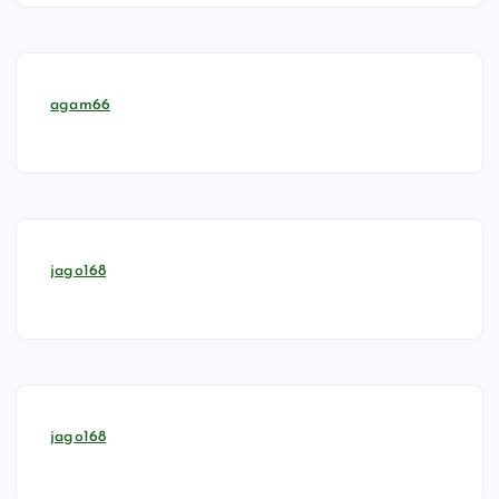
agam66
jago168
jago168