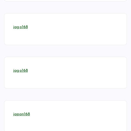
jago168
jago168
japan168