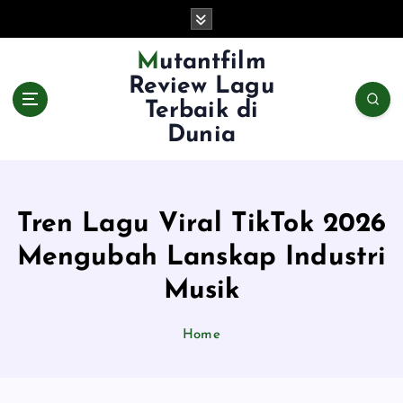
S
k
i
Mutantfilm
p
Review Lagu
t
Terbaik di
o
Dunia
c
o
n
t
e
Tren Lagu Viral TikTok 2026
n
Mengubah Lanskap Industri
t
Musik
Home