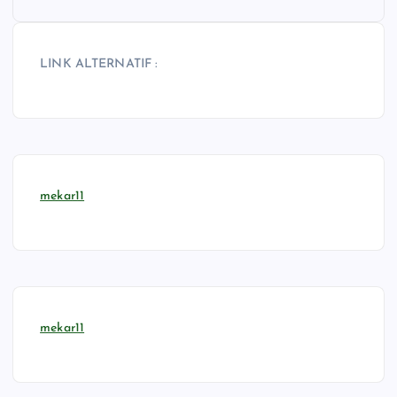
LINK ALTERNATIF :
mekar11
mekar11