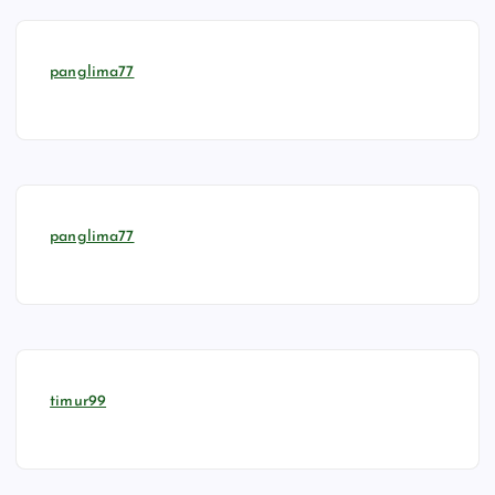
panglima77
panglima77
timur99