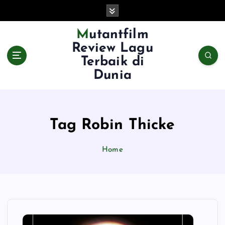
S
k
i
Mutantfilm
p
Review Lagu
t
Terbaik di
o
Dunia
c
o
n
t
e
Tag Robin Thicke
n
t
Home