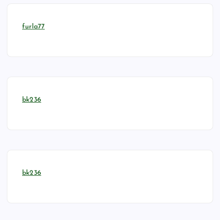
furla77
bk236
bk236