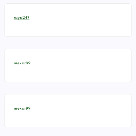
raya247
mekar99
mekar99