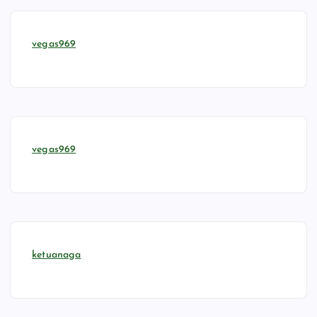
vegas969
vegas969
ketuanaga