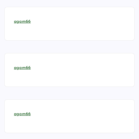
agam66
agam66
agam66