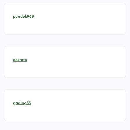
pondok969
destoto
gading33