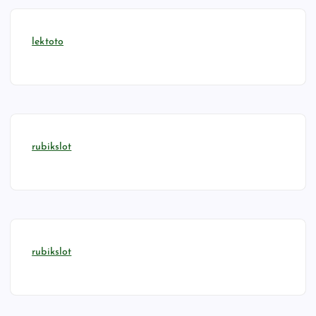
lektoto
rubikslot
rubikslot