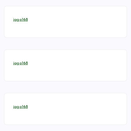
jago168
jago168
jago168