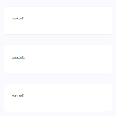
mekar11
mekar11
mekar11