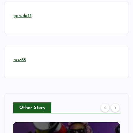
garuda55
rusa55
Other Story