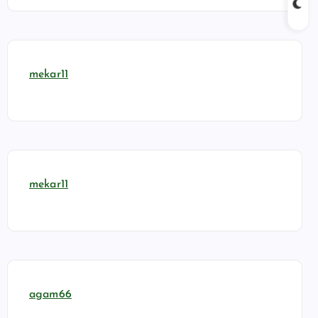
mekar11
mekar11
agam66