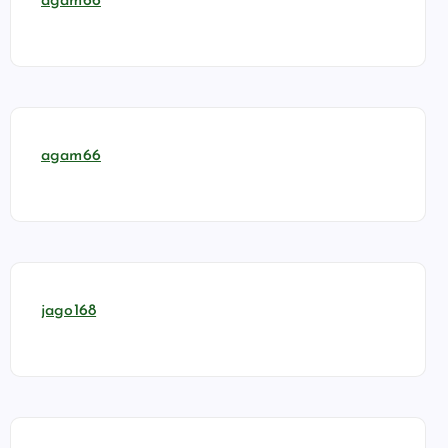
agam66
agam66
jago168