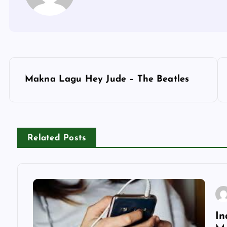
P
Makna Lagu Hey Jude – The Beatles
o
s
Related Posts
t
n
a
In