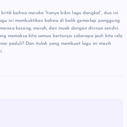
ari kritik bahwa mereka “hanya bikin lagu dangkal”, duo ini
Lagu ini membuktikan bahwa di balik gemerlap panggung
merasa kosong, marah, dan muak dengan dirinya sendiri.
yang memaksa kita semua bertanya: seberapa jauh kita rela
benar peduli? Dan itulah yang membuat lagu ini masih
i.