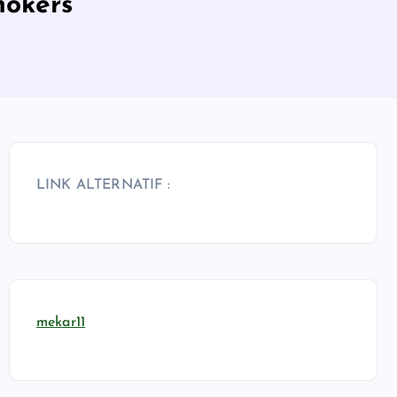
mokers
LINK ALTERNATIF :
mekar11