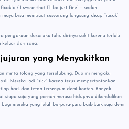
 dari jumlah like dan follower. Mereka juga menyentil
ixable / I swear that I’ll be just fine” – seolah
 maya bisa membuat seseorang langsung dicap “rusak”
tra pengakuan dosa: aku tahu dirinya sakit karena terlalu
 keluar dari sana.
jujuran yang Menyakitkan
akan minta tolong yang terselubung. Duo ini mengaku
sli. Mereka jadi “sick” karena terus mempertontonkan
tiap hari, dan tetap tersenyum demi konten. Banyak
tapi siapa saja yang pernah merasa hidupnya dikendalikan
em bagi mereka yang lelah berpura-pura baik-baik saja demi