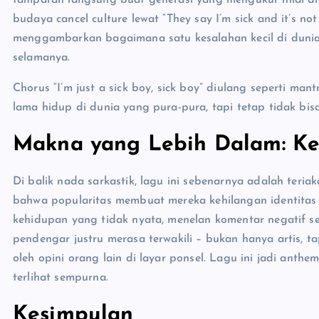
tamparan langsung buat generasi yang mengukur nilai diri
budaya cancel culture lewat “They say I’m sick and it’s not f
menggambarkan bagaimana satu kesalahan kecil di dunia
selamanya.
Chorus “I’m just a sick boy, sick boy” diulang seperti man
lama hidup di dunia yang pura-pura, tapi tetap tidak bisa
Makna yang Lebih Dalam: Ke
Di balik nada sarkastik, lagu ini sebenarnya adalah teri
bahwa popularitas membuat mereka kehilangan identitas a
kehidupan yang tidak nyata, menelan komentar negatif se
pendengar justru merasa terwakili – bukan hanya artis, 
oleh opini orang lain di layar ponsel. Lagu ini jadi anth
terlihat sempurna.
Kesimpulan