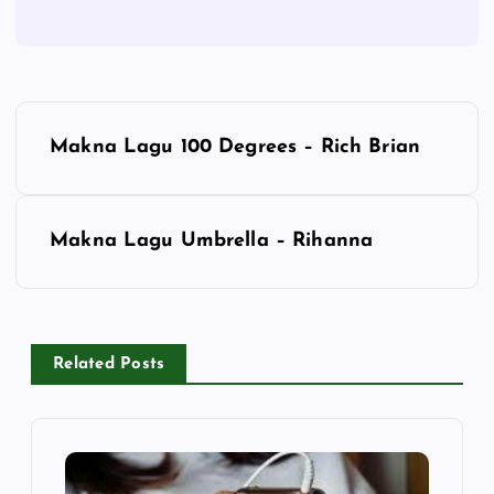
P
Makna Lagu 100 Degrees – Rich Brian
o
s
Makna Lagu Umbrella – Rihanna
t
n
Related Posts
a
v