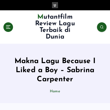
S
k
i
Mutantfilm
p
Review Lagu
t
Terbaik di
o
Dunia
c
o
n
t
e
Makna Lagu Because I
n
Liked a Boy – Sabrina
t
Carpenter
Home