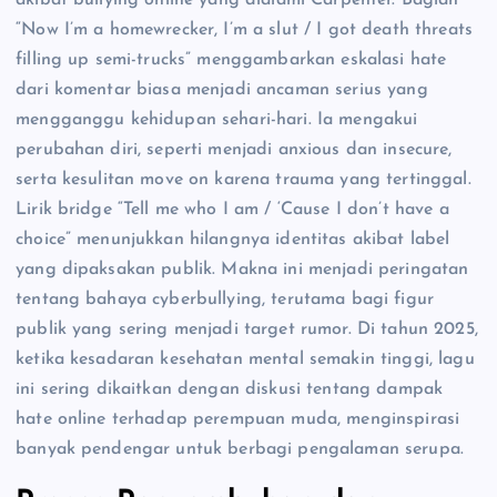
akibat bullying online yang dialami Carpenter. Bagian
“Now I’m a homewrecker, I’m a slut / I got death threats
filling up semi-trucks” menggambarkan eskalasi hate
dari komentar biasa menjadi ancaman serius yang
mengganggu kehidupan sehari-hari. Ia mengakui
perubahan diri, seperti menjadi anxious dan insecure,
serta kesulitan move on karena trauma yang tertinggal.
Lirik bridge “Tell me who I am / ‘Cause I don’t have a
choice” menunjukkan hilangnya identitas akibat label
yang dipaksakan publik. Makna ini menjadi peringatan
tentang bahaya cyberbullying, terutama bagi figur
publik yang sering menjadi target rumor. Di tahun 2025,
ketika kesadaran kesehatan mental semakin tinggi, lagu
ini sering dikaitkan dengan diskusi tentang dampak
hate online terhadap perempuan muda, menginspirasi
banyak pendengar untuk berbagi pengalaman serupa.