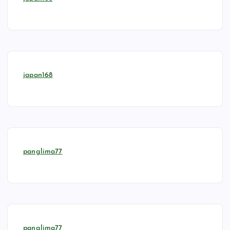
japan168
panglima77
panglima77