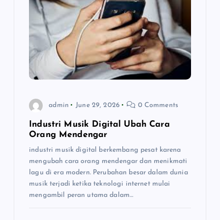
i
g
a
t
i
admin
June 29, 2026
0 Comments
o
Industri Musik Digital Ubah Cara
Orang Mendengar
n
industri musik digital berkembang pesat karena
mengubah cara orang mendengar dan menikmati
lagu di era modern. Perubahan besar dalam dunia
musik terjadi ketika teknologi internet mulai
mengambil peran utama dalam…