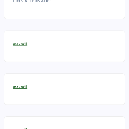
LINK ALTERNATIF :
mekar11
mekar11