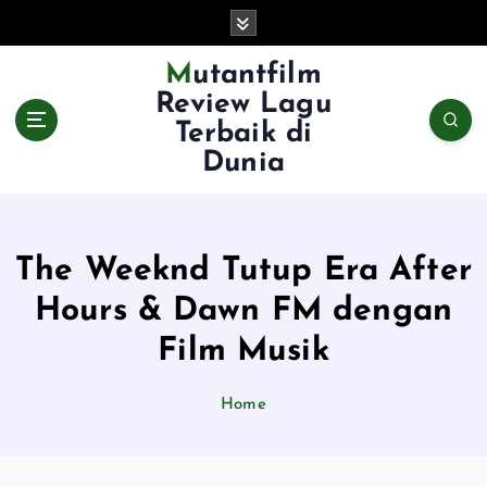
S
k
i
Mutantfilm
p
Review Lagu
t
Terbaik di
o
Dunia
c
o
n
t
e
The Weeknd Tutup Era After
n
Hours & Dawn FM dengan
t
Film Musik
Home