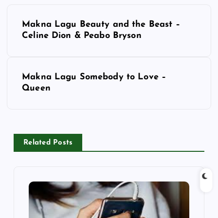
P
Makna Lagu Beauty and the Beast –
o
Celine Dion & Peabo Bryson
s
Makna Lagu Somebody to Love –
t
Queen
n
a
Related Posts
v
i
g