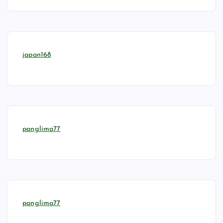
japan168
panglima77
panglima77