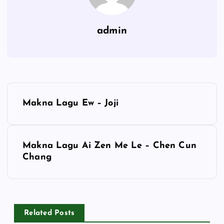
admin
P
Makna Lagu Ew – Joji
o
s
Makna Lagu Ai Zen Me Le – Chen Cun
Chang
t
n
a
Related Posts