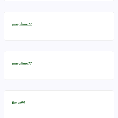
panglima77
panglima77
timur99