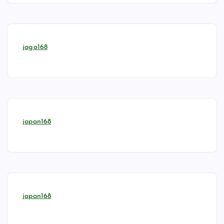
jago168
japan168
japan168