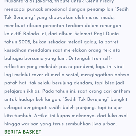
Nusantara di Jakarta, tribute untuk Glenn Fredly
mencapai puncak emosional dengan penampilan “Sedih
Tak Berujung” yang dibawakan oleh musisi muda,
membuat ribuan penonton terdiam dalam renungan
kolektif. Balada ini, dari album Selamat Pagi Dunia
tahun 2008, bukan sekadar melodi galau; ia potret
kesedihan mendalam saat merelakan orang tercinta
bahagia bersama yang lain. Di tengah tren self-
reflection yang meledak pasca-pandemi, lagu ini viral
lagi melalui cover di media sosial, mengingatkan bahwa
patah hati tak selalu berujung dendam, tapi bisa jadi
pelajaran ikhlas. Pada tahun ini, saat orang cari anthem
untuk hadapi kehilangan, “Sedih Tak Berujung” bangkit
sebagai pengingat: sedih boleh panjang, tapi ia ajar
kita tumbuh. Artikel ini kupas maknanya, dari luka asal
hingga warisan yang terus sembuhkan jiwa urban.
BERITA BASKET