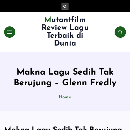
S
k
i
Mutantfilm
p
Review Lagu
t
Terbaik di
o
Dunia
c
o
n
t
e
Makna Lagu Sedih Tak
n
Berujung – Glenn Fredly
t
Home