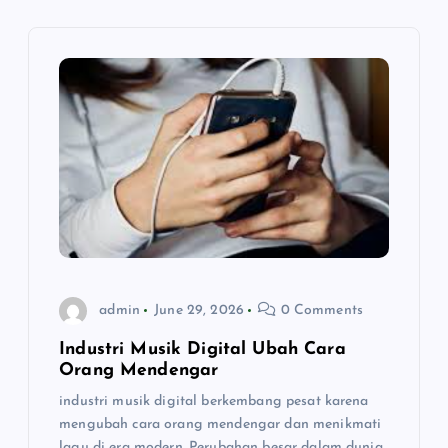
v
i
g
a
t
i
admin
June 29, 2026
0 Comments
o
Industri Musik Digital Ubah Cara
n
Orang Mendengar
industri musik digital berkembang pesat karena
mengubah cara orang mendengar dan menikmati
lagu di era modern. Perubahan besar dalam dunia