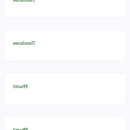
panglima77
timur99
timur99