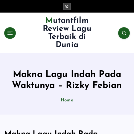
S
k
i
Mutantfilm
p
Review Lagu
t
Terbaik di
o
Dunia
c
o
n
t
e
Makna Lagu Indah Pada
n
Waktunya – Rizky Febian
t
Home