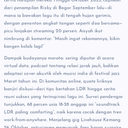
cerita harapan mereka. Hingga Oktober 2025, cuplikan
dari penampilan Rizky di Bogor September lalu—di
mana ia bawakan lagu itu di tengah hujan gerimis,
dengan penonton angkat tangan seperti doa bersama—
picu lonjakan streaming 20 persen. Aisyah ikut
nimbrung di komentar: “Masih ingat rekamannya, bikin
kangen kolab lagi!”
Dampak budayanya merata: sering diputar di acara
virtual date, podcast tentang relasi jarak jauh, bahkan
adaptasi cover akustik oleh musisi indie di festival jazz
Maret tahun ini. Di komunitas online, quote liriknya
banjiri diskusi—dari tips bertahan LDR hingga cerita
reuni sukses yang terinspirasi lagu ini. Survei pendengar
tunjukkan, 68 persen usia 18-28 anggap ini “soundtrack
LDR paling comforting”, naik karena cocok dengan tren
work-from-anywhere. Menjelang gig Livehouse Kemang
26 Oktober, antusiasme memuncak: fans harap surprise