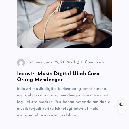
g
a
t
i
o
admin
June 29, 2026
0 Comments
n
Industri Musik Digital Ubah Cara
Orang Mendengar
industri musik digital berkembang pesat karena
mengubah cara orang mendengar dan menikmati
lagu di era modern. Perubahan besar dalam dunia
musik terjadi ketika teknologi internet mulai
mengambil peran utama dalam…