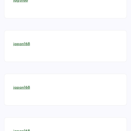
jago168
japan168
japan168