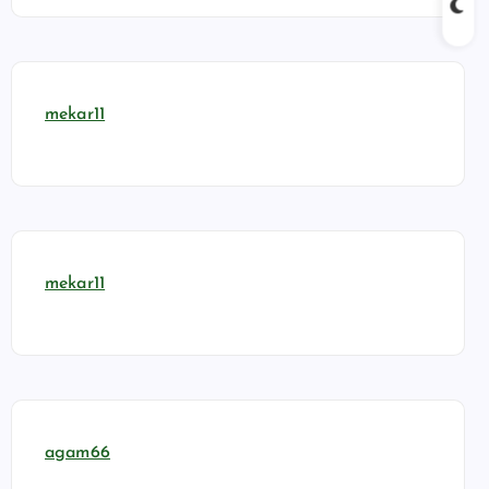
mekar11
mekar11
agam66