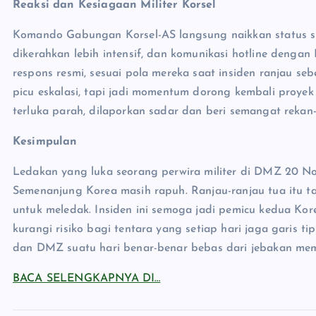
Reaksi dan Kesiagaan Militer Korsel
Komando Gabungan Korsel-AS langsung naikkan status sia
dikerahkan lebih intensif, dan komunikasi hotline dengan 
respons resmi, sesuai pola mereka saat insiden ranjau se
picu eskalasi, tapi jadi momentum dorong kembali proyek
terluka parah, dilaporkan sadar dan beri semangat rekan-
Kesimpulan
Ledakan yang luka seorang perwira militer di DMZ 20 N
Semenanjung Korea masih rapuh. Ranjau-ranjau tua itu ta
untuk meledak. Insiden ini semoga jadi pemicu kedua Kor
kurangi risiko bagi tentara yang setiap hari jaga garis 
dan DMZ suatu hari benar-benar bebas dari jebakan mem
BACA SELENGKAPNYA DI…