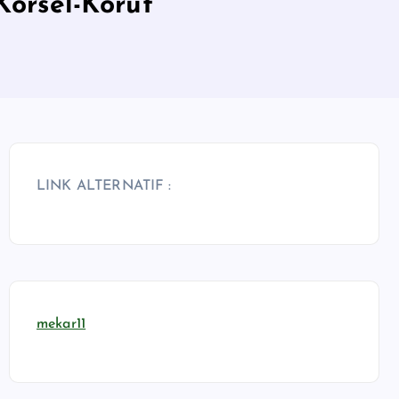
Korsel-Korut
LINK ALTERNATIF :
mekar11