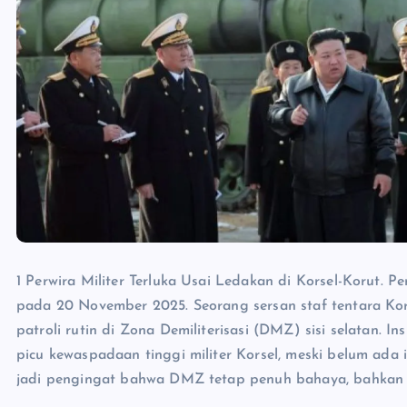
1 Perwira Militer Terluka Usai Ledakan di Korsel-Korut. P
pada 20 November 2025. Seorang sersan staf tentara Kore
patroli rutin di Zona Demiliterisasi (DMZ) sisi selatan. In
picu kewaspadaan tinggi militer Korsel, meski belum ada 
jadi pengingat bahwa DMZ tetap penuh bahaya, bahkan s