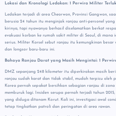
Lokasi dan Kronologi Ledakan: 1 Perwira Militer Terlu
Ledakan terjadi di area Cheorwon, Provinsi Gangwon, saat
berusia 24 tahun itu menginjak ranjau anti-personel yan
kirinya, tapi nyawanya berhasil diselamatkan berkat resp
evakuasi korban ke rumah sakit militer di Seoul, di mana i
serius. Militer Korsel sebut ranjau itu kemungkinan besa
dan longsor baru-baru ini.
Bahaya Ranjau Darat yang Masih Mengintai: 1 Perwira 
DMZ sepanjang 248 kilometer itu diperkirakan masih beris
ranjau sudah karat dan tidak stabil, mudah terpicu oleh 
Korea pernah sepakat bersihkan sebagian ranjau di zona 
memburuk lagi. Insiden serupa pernah terjadi tahun 2015,
yang diduga ditanam Korut. Kali ini, investigasi awal co
tetap tingkatkan patroli dan peringatan di area rawan.