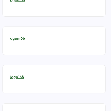
agam66
agam66
jago168