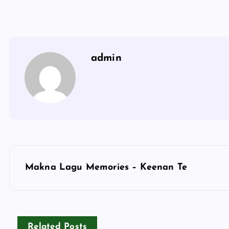
admin
P
Makna Lagu Memories – Keenan Te
o
s
Related Posts